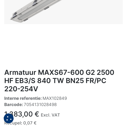
Armatuur MAXS67-600 G2 2500
HF EB3/S 840 TW BN25 FR/PC
220-254V
Interne referentie:
MAX102849
Barcode:
7054131028498
1.383,00
€
Excl. VAT
Recupel
:
0,07
€