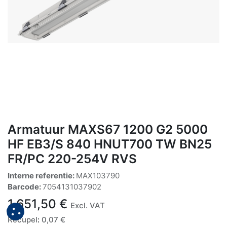
Armatuur MAXS67 1200 G2 5000
HF EB3/S 840 HNUT700 TW BN25
FR/PC 220-254V RVS
Interne referentie:
MAX103790
Barcode:
7054131037902
1.651,50
€
Excl. VAT
Recupel
:
0,07
€