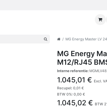
MG Energy Master LV 2
MG Energy Ma
M12/RJ45 BMS 
Interne referentie:
MGMLV48
1.045,01
€
Excl. V
Recupel
:
0,01
€
BTW 0%
:
0,00
€
1.045,02
€
BTW 21