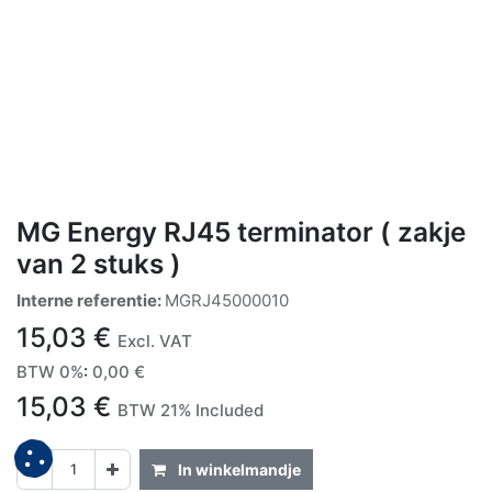
MG Energy RJ45 terminator ( zakje
van 2 stuks )
Interne referentie:
MGRJ45000010
15,03
€
Excl. VAT
BTW 0%
:
0,00
€
15,03
€
BTW 21% Included
In winkelmandje