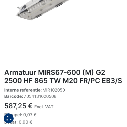
Armatuur MIRS67-600 (M) G2
2500 HF 865 TW M20 FR/PC EB3/S
Interne referentie:
MIR102050
Barcode:
7054131020508
587,25
€
Excl. VAT
Recupel
:
0,07
€
Bebat
:
0,90
€