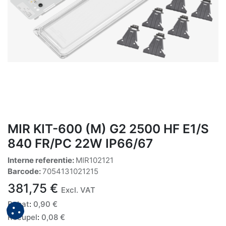
MIR KIT-600 (M) G2 2500 HF E1/S
840 FR/PC 22W IP66/67
Interne referentie:
MIR102121
Barcode:
7054131021215
381,75
€
Excl. VAT
Bebat
:
0,90
€
Recupel
:
0,08
€