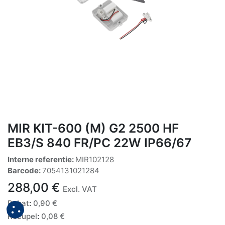
MIR KIT-600 (M) G2 2500 HF
EB3/S 840 FR/PC 22W IP66/67
Interne referentie:
MIR102128
Barcode:
7054131021284
288,00
€
Excl. VAT
Bebat
:
0,90
€
Recupel
:
0,08
€