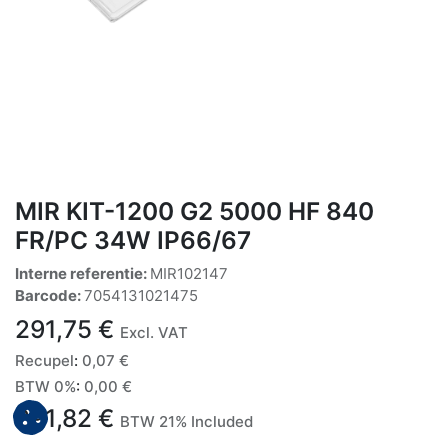
MIR KIT-1200 G2 5000 HF 840
FR/PC 34W IP66/67
Interne referentie:
MIR102147
Barcode:
7054131021475
291,75
€
Excl. VAT
Recupel
:
0,07
€
BTW 0%
:
0,00
€
291,82
€
BTW 21% Included