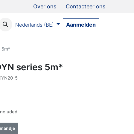
Over ons
Contacteer ons
Aanmelden
Nederlands (BE)
s 5m*
DYN series 5m*
DYN20-5
ncluded
lmandje