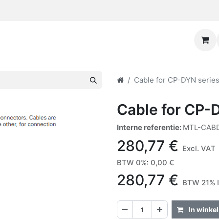
Cable for CP-DYN serie
Cable for CP-
Interne referentie:
MTL-CAB
280,77
€
Excl. VAT
BTW 0%
:
0,00
€
280,77
€
BTW 21% I
In winke