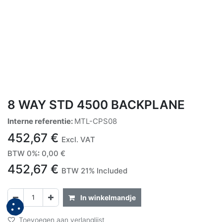
8 WAY STD 4500 BACKPLANE
Interne referentie:
MTL-CPS08
452,67
€
Excl. VAT
BTW 0%
:
0,00
€
452,67
€
BTW 21% Included
In winkelmandje
Toevoegen aan verlanglijst