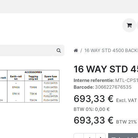
16 WAY STD 4500 BAC
16 WAY STD 
Interne referentie:
MTL-CPS
Barcode:
3066227676535
693,33
€
Excl. VAT
BTW 0%
:
0,00
€
693,33
€
BTW 21% 