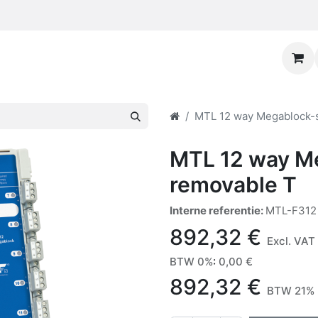
MTL 12 way Megablock-s
MTL 12 way M
removable T
Interne referentie:
MTL-F312
892,32
€
Excl. VAT
BTW 0%
:
0,00
€
892,32
€
BTW 21% 