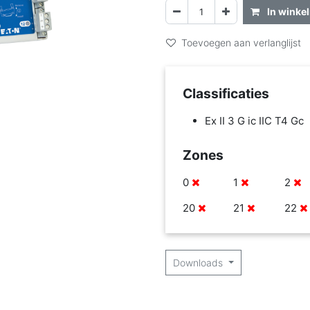
In winke
Toevoegen aan verlanglijst
Classificaties
Ex II 3 G ic IIC T4 Gc
Zones
0
1
2
20
21
22
Downloads