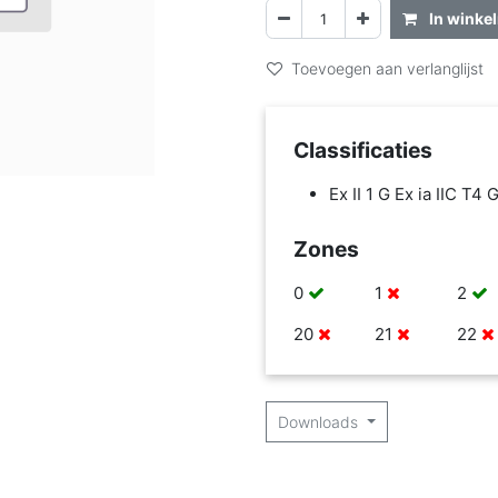
In winke
Toevoegen aan verlanglijst
Classificaties
Ex II 1 G Ex ia IIC T4 
Zones
0
1
2
20
21
22
Downloads