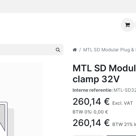
MTL SD Modular Plug & 
MTL SD Modula
clamp 32V
Interne referentie:
MTL-SD3
260,14
€
Excl. VAT
BTW 0%
:
0,00
€
260,14
€
BTW 21% I