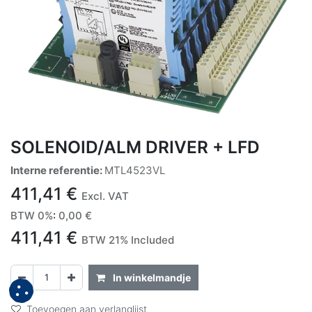
SOLENOID/ALM DRIVER + LFD
Interne referentie:
MTL4523VL
411,41
€
Excl. VAT
BTW 0%
:
0,00
€
411,41
€
BTW 21% Included
In winkelmandje
Toevoegen aan verlanglijst