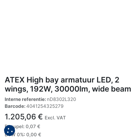
ATEX High bay armatuur LED, 2
wings, 192W, 30000lm, wide beam
Interne referentie:
nD8302L320
Barcode:
4041254325279
1.205,06
€
Excl. VAT
Recupel
:
0,07
€
BTW 0%
:
0,00
€