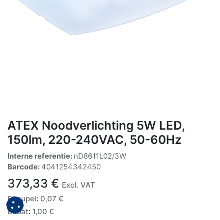
ATEX Noodverlichting 5W LED,
150lm, 220-240VAC, 50-60Hz
Interne referentie:
nD8611L02/3W
Barcode:
4041254342450
373,33
€
Excl. VAT
Recupel
:
0,07
€
Bebat
:
1,00
€