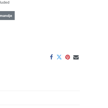
luded
lmandje