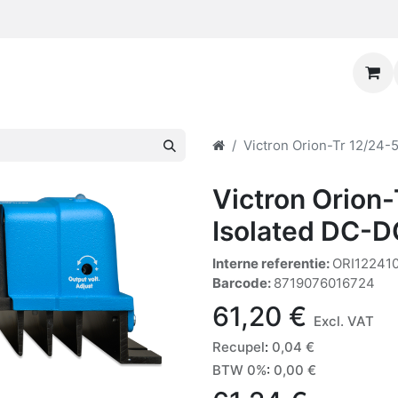
Victron Orion-Tr 12/24-
Victron Orion
Isolated DC-D
Interne referentie:
ORI12241
Barcode:
8719076016724
61,20
€
Excl. VAT
Recupel
:
0,04
€
BTW 0%
:
0,00
€