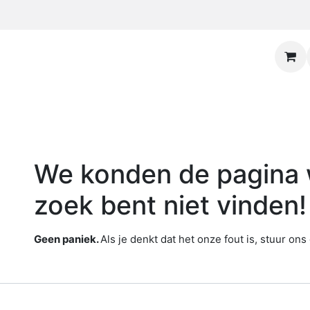
Fout 404
We konden de pagina w
zoek bent niet vinden!
Geen paniek.
Als je denkt dat het onze fout is, stuur on