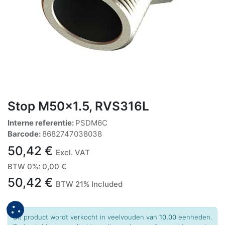
Stop M50x1.5, RVS316L
Interne referentie:
PSDM6C
Barcode:
8682747038038
50,42
€
Excl. VAT
BTW 0%
:
0,00
€
50,42
€
BTW 21% Included
Dit product wordt verkocht in veelvouden van
10,00
eenheden.