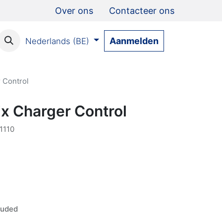
Over ons
Contacteer ons
Aanmelden
Nederlands (BE)
 Control
ix Charger Control
1110
luded