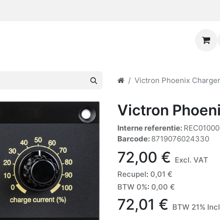
Victron Phoenix Charger
Victron Phoen
Interne referentie:
REC01000
Barcode:
8719076024330
72,00
€
Excl. VAT
Recupel
:
0,01
€
BTW 0%
:
0,00
€
72,01
€
BTW 21% Inc