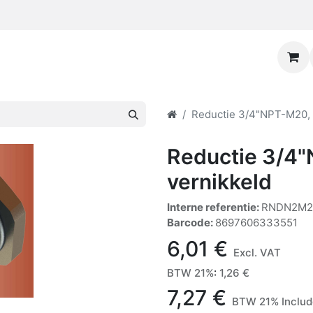
Reductie 3/4"NPT-M20, 
Reductie 3/4
vernikkeld
Interne referentie:
RNDN2M2
Barcode:
8697606333551
6,01
€
Excl. VAT
BTW 21%
:
1,26
€
7,27
€
BTW 21% Inclu