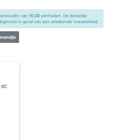
 veelvouden van
10,00
eenheden. De bestelde
fgerond in geval van een afwijkende hoeveelheid.
lmandje
 IIC