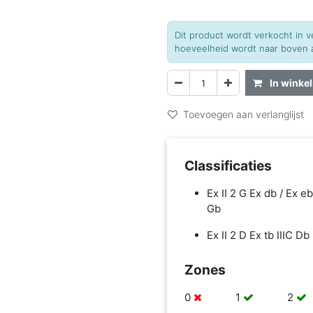
Dit product wordt verkocht in
hoeveelheid wordt naar boven a
In winke
Toevoegen aan verlanglijst
Classificaties
Ex II 2 G Ex db / Ex eb
Gb
Ex II 2 D Ex tb IIIC Db
Zones
0
1
2