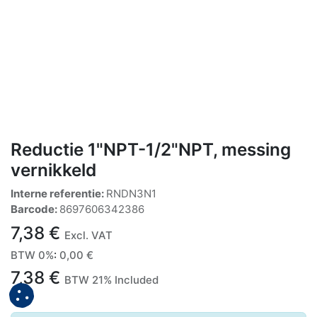
Reductie 1"NPT-1/2"NPT, messing
vernikkeld
Interne referentie:
RNDN3N1
Barcode:
8697606342386
7,38
€
Excl. VAT
BTW 0%
:
0,00
€
7,38
€
BTW 21% Included