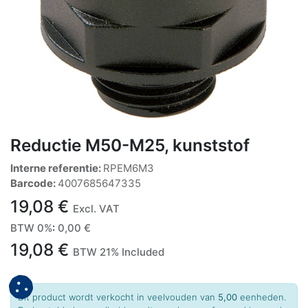
Reductie M50-M25, kunststof
Interne referentie:
RPEM6M3
Barcode:
4007685647335
19,08
€
Excl. VAT
BTW 0%
:
0,00
€
19,08
€
BTW 21% Included
Dit product wordt verkocht in veelvouden van
5,00
eenheden.