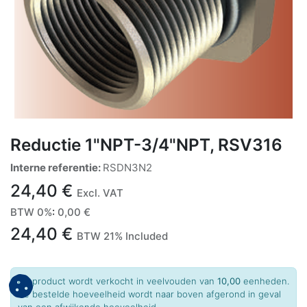
Reductie 1"NPT-3/4"NPT, RSV316
Interne referentie:
RSDN3N2
24,40
€
Excl. VAT
BTW 0%
:
0,00
€
24,40
€
BTW 21% Included
Dit product wordt verkocht in veelvouden van
10,00
eenheden.
De bestelde hoeveelheid wordt naar boven afgerond in geval
van een afwijkende hoeveelheid.