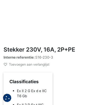
Stekker 230V, 16A, 2P+PE
Interne referentie:
S16-230-3
Toevoegen aan verlanglijst
Classificaties
Ex II 2 G Ex d e IIC
T6 Gb
Ex II 2 D Ex t IIIC