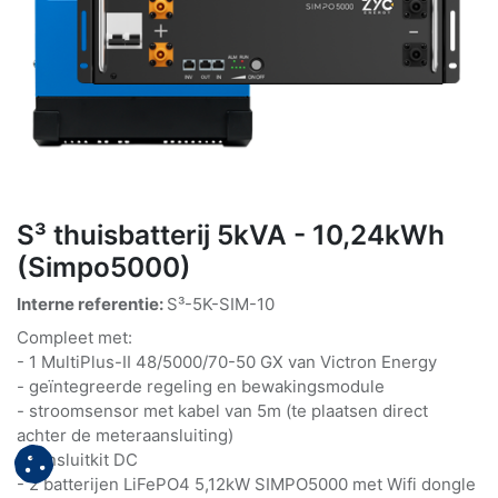
S³ thuisbatterij 5kVA - 10,24kWh
(Simpo5000)
Interne referentie:
S³-5K-SIM-10
Compleet met:
- 1 MultiPlus-II 48/5000/70-50 GX van Victron Energy
- geïntegreerde regeling en bewakingsmodule
- stroomsensor met kabel van 5m (te plaatsen direct
achter de meteraansluiting)
- aansluitkit DC
- 2 batterijen LiFePO4 5,12kW SIMPO5000 met Wifi dongle