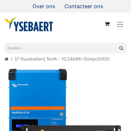
Over ons
Contacteer ons
S³ thuisbatterij 5kVA - 10,24kWh (Simpo5000)