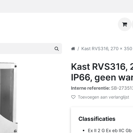
Kast RVS316, 270 x 350 
Kast RVS316, 
IP66, geen war
Interne referentie:
SB-27351
Toevoegen aan verlanglijst
Classificaties
Ex II 2 G Ex eb IIC Gb