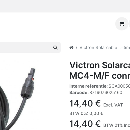
Victron Solarcable L=
Victron Sola
MC4-M/F conn
Interne referentie:
SCA0005
Barcode:
8719076025160
14,40
€
Excl. VAT
BTW 0%
:
0,00
€
14,40
€
BTW 21% Inc