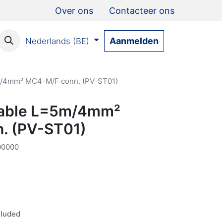
Over ons
Contacteer ons
Aanmelden
Nederlands (BE)
5m/4mm² MC4-M/F conn. (PV-ST01)
rcable L=5m/4mm²
. (PV-ST01)
00000
luded