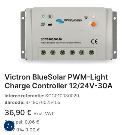
Victron BlueSolar PWM-Light
Charge Controller 12/24V-30A
Interne referentie:
SCC010030020
Barcode:
8719076025405
36,90
€
Excl. VAT
Recupel
:
0,06
€
BTW 0%
:
0,00
€