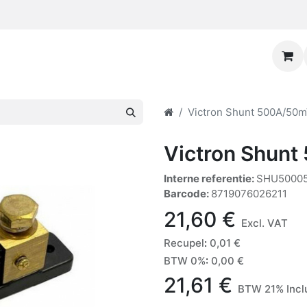
Victron Shunt 500A/50
Victron Shun
Interne referentie:
SHU50005
Barcode:
8719076026211
21,60
€
Excl. VAT
Recupel
:
0,01
€
BTW 0%
:
0,00
€
21,61
€
BTW 21% Incl