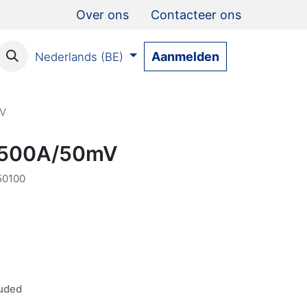
Over ons
Contacteer ons
Aanmelden
Nederlands (BE)
mV
t 500A/50mV
0100
uded