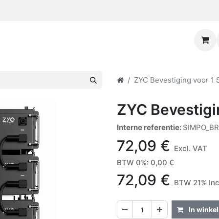
ZYC Bevestiging voor 1
ZYC Bevestigi
Interne referentie:
SIMPO_B
72,09
€
Excl. VAT
BTW 0%
:
0,00
€
72,09
€
BTW 21% Inc
In winke