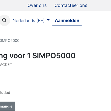
Over ons
Contacteer ons
Aanmelden
Nederlands (BE)
 SIMPO5000
ng voor 1 SIMPO5000
RACKET
luded
lmandje