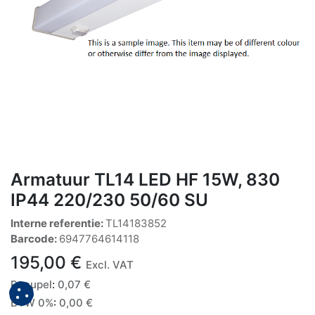
Armatuur TL14 LED HF 15W, 830
IP44 220/230 50/60 SU
Interne referentie:
TL14183852
Barcode:
6947764614118
195,00
€
Excl. VAT
Recupel
:
0,07
€
BTW 0%
:
0,00
€