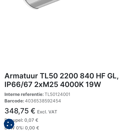
Armatuur TL50 2200 840 HF GL,
IP66/67 2xM25 4000K 19W
Interne referentie:
TL50124001
Barcode:
4036538592454
348,75
€
Excl. VAT
Recupel
:
0,07
€
BTW 0%
:
0,00
€