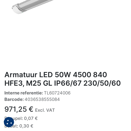
Armatuur LED 50W 4500 840
HFE3, M25 GL IP66/67 230/50/60
Interne referentie:
TL60724006
Barcode:
4036538555084
971,25
€
Excl. VAT
Recupel
:
0,07
€
Bebat
:
0,30
€