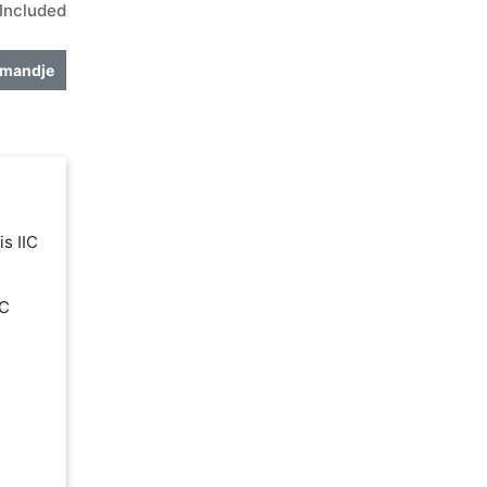
Included
lmandje
is IIC
IC