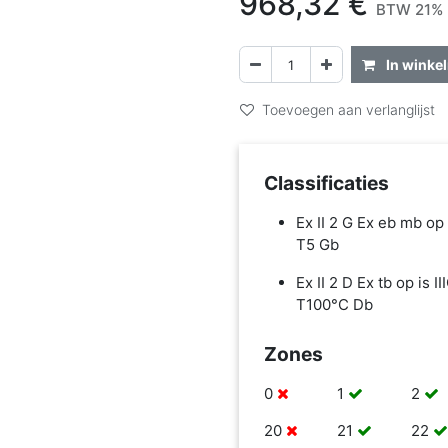
968,32
€
BTW 21% 
In winke
Toevoegen aan verlanglijst
Classificaties
Ex II 2 G Ex eb mb op 
T5 Gb
Ex II 2 D Ex tb op is II
T100°C Db
Zones
0
1
2
20
21
22