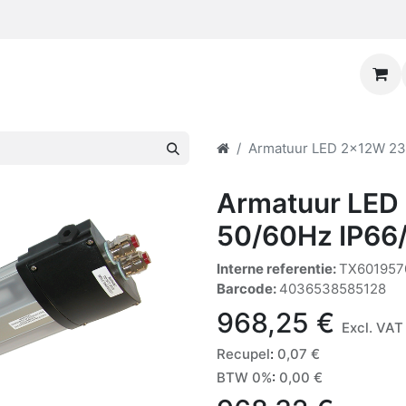
Armatuur LED 2x12W 23
Armatuur LED
50/60Hz IP66
Interne referentie:
TX601957
Barcode:
4036538585128
968,25
€
Excl. VAT
Recupel
:
0,07
€
BTW 0%
:
0,00
€