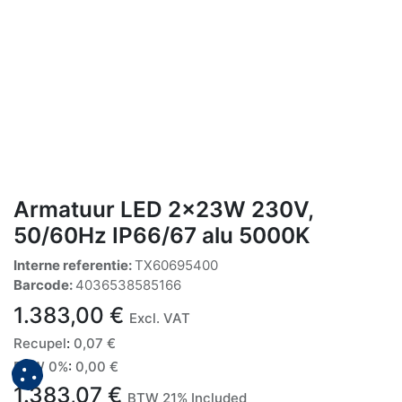
Armatuur LED 2x23W 230V,
50/60Hz IP66/67 alu 5000K
Interne referentie:
TX60695400
Barcode:
4036538585166
1.383,00
€
Excl. VAT
Recupel
:
0,07
€
BTW 0%
:
0,00
€
1.383,07
€
BTW 21% Included