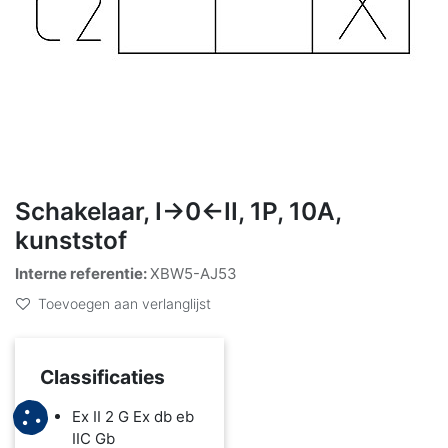
Schakelaar, I->0<-II, 1P, 10A,
kunststof
Interne referentie:
XBW5-AJ53
Toevoegen aan verlanglijst
Classificaties
Ex II 2 G Ex db eb
IIC Gb