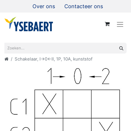
Over ons
Contacteer ons
Schakelaar, I->0<-II, 1P, 10A, kunststof