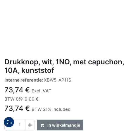
Drukknop, wit, 1NO, met capuchon,
10A, kunststof
Interne referentie:
XBW5-AP11S
73,74
€
Excl. VAT
BTW 0%
:
0,00
€
73,74
€
BTW 21% Included
In winkelmandje