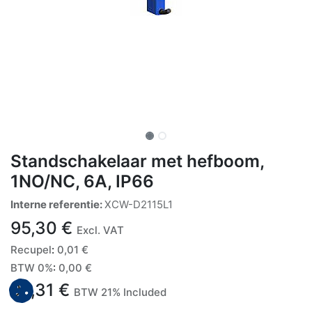
Standschakelaar met hefboom,
1NO/NC, 6A, IP66
Interne referentie:
XCW-D2115L1
95,30
€
Excl. VAT
Recupel
:
0,01
€
BTW 0%
:
0,00
€
95,31
€
BTW 21% Included