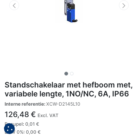
Standschakelaar met hefboom met,
variabele lengte, 1NO/NC, 6A, IP66
Interne referentie:
XCW-D2145L10
126,48
€
Excl. VAT
Recupel
:
0,01
€
BTW 0%
:
0,00
€