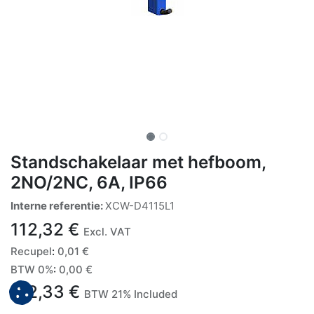
Standschakelaar met hefboom,
2NO/2NC, 6A, IP66
Interne referentie:
XCW-D4115L1
112,32
€
Excl. VAT
Recupel
:
0,01
€
BTW 0%
:
0,00
€
112,33
€
BTW 21% Included