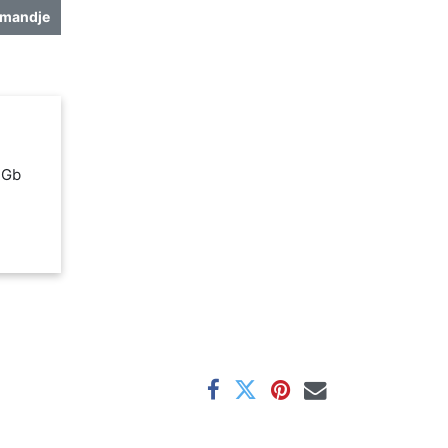
lmandje
C Gb