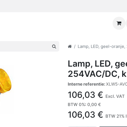
Lamp, LED, geel-oranje,
Lamp, LED, gee
254VAC/DC, k
Interne referentie:
XLW5-AV
106,03
€
Excl. VAT
BTW 0%
:
0,00
€
106,03
€
BTW 21% I