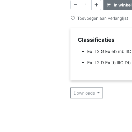
In winke
Toevoegen aan verlanglijst
Classificaties
Ex II 2 G Ex eb mb II
Ex II 2 D Ex tb IIIC Db
Downloads