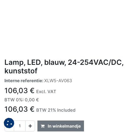
Lamp, LED, blauw, 24-254VAC/DC,
kunststof
Interne referentie:
XLW5-AV063
106,03
€
Excl. VAT
BTW 0%
:
0,00
€
106,03
€
BTW 21% Included
In winkelmandje