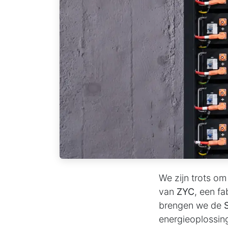
We zijn trots om
van
ZYC
, een f
brengen we de
energieoplossin