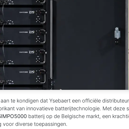
 aan te kondigen dat Ysebaert een officiële distributeu
abrikant van innovatieve batterijtechnologie. Met deze
SIMPO5000
batterij op de Belgische markt, een krachti
g voor diverse toepassingen.