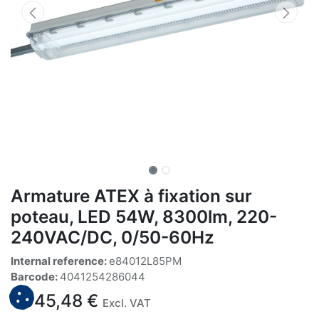
Armature ATEX à fixation sur
poteau, LED 54W, 8300lm, 220-
240VAC/DC, 0/50-60Hz
Internal reference:
e84012L85PM
Barcode:
4041254286044
1.045,48
€
Excl. VAT