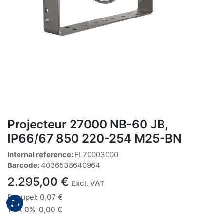
Projecteur 27000 NB-60 JB,
IP66/67 850 220-254 M25-BN
Internal reference:
FL70003000
Barcode:
4036538640964
2.295,00
€
Excl. VAT
Recupel
:
0,07
€
TVA 0%
:
0,00
€