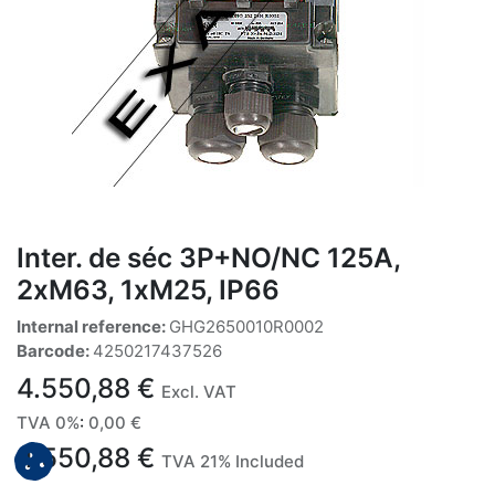
Inter. de séc 3P+NO/NC 125A,
2xM63, 1xM25, IP66
Internal reference:
GHG2650010R0002
Barcode:
4250217437526
4.550,88
€
Excl. VAT
TVA 0%
:
0,00
€
4.550,88
€
TVA 21% Included