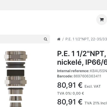
P.E. 1 1/2"NPT, 22-35/33
P.E. 1 1/2"NPT
nickelé, IP66/
Internal reference:
KBAU5S
Barcode:
8697606363411
80,91
€
Excl. VAT
TVA 0%
:
0,00
€
80,91
€
TVA 21% Inc