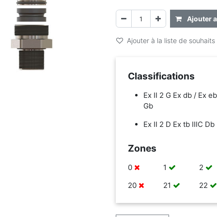
Ajouter a
Ajouter à la liste de souhaits
Classifications
Ex II 2 G Ex db / Ex eb
Gb
Ex II 2 D Ex tb IIIC Db
Zones
0
1
2
20
21
22