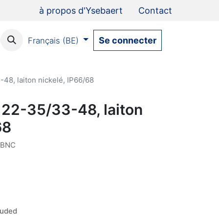
à propos d'Ysebaert
Contact
Se connecter
Français (BE)
-48, laiton nickelé, IP66/68
, 22-35/33-48, laiton
68
NBNC
luded