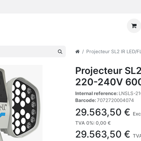
Projecteur SL2 IR LED/
Projecteur SL2
220-240V 60
Internal reference:
LNSLS-2
Barcode:
7072720004074
29.563,50
€
Exc
TVA 0%
:
0,00
€
29.563,50
€
TVA