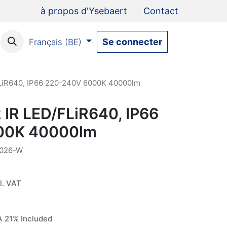
à propos d'Ysebaert
Contact
Se connecter
Français (BE)
FLiR640, IP66 220-240V 6000K 40000lm
 IR LED/FLiR640, IP66
00K 40000lm
1026-W
l. VAT
 21% Included