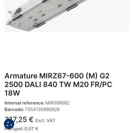
Armature MIRZ67-600 (M) G2
2500 DALI 840 TW M20 FR/PC
18W
Internal reference:
MIR099082
Barcode:
7054130990826
317,25
€
Excl. VAT
Recupel
:
0,07
€